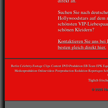
direkt an.
Suchen Sie nach deutsch
Hollywoodstars auf dem 
schönsten VIP-Liebespaar
schönen Kleidern?
Kontaktieren Sie uns bei
besten gleich direkt hier.
Berlin
Celebrity-Footage
Clips
Content
DVD-Produktion
EB-Team
EPK
Equ
Medienproduktion
Onlinevideos
Postproduction
Redaktion
Reportagen
Sch
Täglich frisc
© 2026 Ha