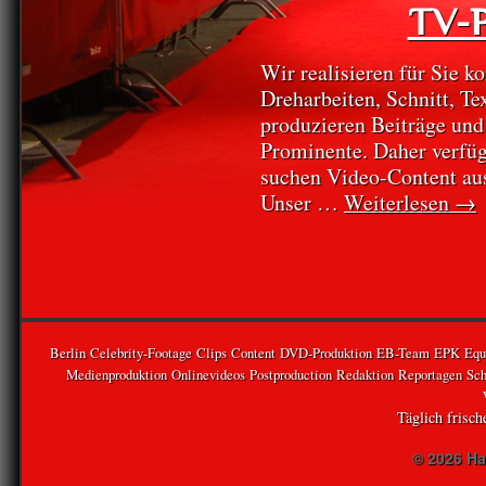
TV-P
Wir realisieren für Sie k
Dreharbeiten, Schnitt, T
produzieren Beiträge und
Prominente. Daher verfüg
suchen Video-Content aus
Unser …
Weiterlesen
→
Berlin
Celebrity-Footage
Clips
Content
DVD-Produktion
EB-Team
EPK
Equ
Medienproduktion
Onlinevideos
Postproduction
Redaktion
Reportagen
Sch
Täglich frisc
© 2026 Ha