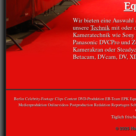
Eq
Wir bieten eine Auswahl
unsere
Technik
mit oder o
Kameratechnik wie Son
Panasonic DVCPro und Zub
Kamerakran oder Steadyc
Betacam, DVcam, DV, 
Berlin
Celebrity-Footage
Clips
Content
DVD-Produktion
EB-Team
EPK
Equ
Medienproduktion
Onlinevideos
Postproduction
Redaktion
Reportagen
Sch
Täglich frisc
© 2026 Ha