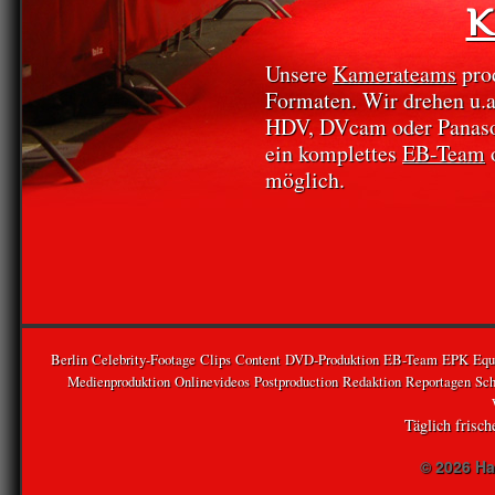
K
Unsere
Kamerateams
prod
Formaten. Wir drehen u
HDV, DVcam oder Panaso
ein komplettes
EB-Team
o
möglich.
Berlin
Celebrity-Footage
Clips
Content
DVD-Produktion
EB-Team
EPK
Equ
Medienproduktion
Onlinevideos
Postproduction
Redaktion
Reportagen
Sch
Täglich frisc
© 2026 Ha